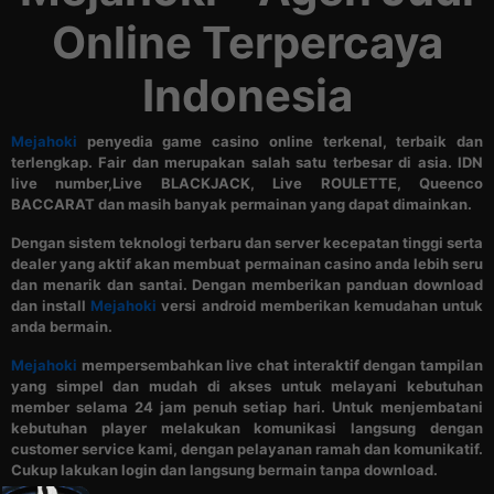
Online Terpercaya
Indonesia
Mejahoki
penyedia game casino online terkenal, terbaik dan
terlengkap. Fair dan merupakan salah satu terbesar di asia. IDN
live number,Live BLACKJACK, Live ROULETTE, Queenco
BACCARAT dan masih banyak permainan yang dapat dimainkan.
Dengan sistem teknologi terbaru dan server kecepatan tinggi serta
dealer yang aktif akan membuat permainan casino anda lebih seru
dan menarik dan santai. Dengan memberikan panduan download
dan install
Mejahoki
versi android memberikan kemudahan untuk
anda bermain.
Mejahoki
mempersembahkan live chat interaktif dengan tampilan
yang simpel dan mudah di akses untuk melayani kebutuhan
member selama 24 jam penuh setiap hari. Untuk menjembatani
kebutuhan player melakukan komunikasi langsung dengan
customer service kami, dengan pelayanan ramah dan komunikatif.
Cukup lakukan login dan langsung bermain tanpa download.